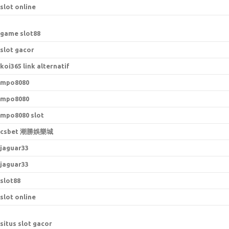
slot online
game slot88
slot gacor
koi365 link alternatif
mpo8080
mpo8080
mpo8080 slot
csbet 潮勝娛樂城
jaguar33
jaguar33
slot88
slot online
situs slot gacor