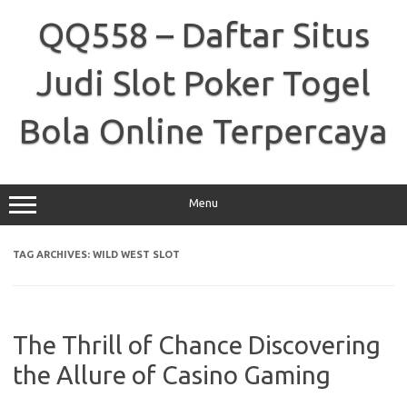
Skip
to
QQ558 – Daftar Situs
content
Judi Slot Poker Togel
Bola Online Terpercaya
Menu
TAG ARCHIVES:
WILD WEST SLOT
The Thrill of Chance Discovering
the Allure of Casino Gaming