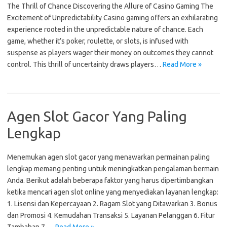
The Thrill of Chance Discovering the Allure of Casino Gaming The
Excitement of Unpredictability Casino gaming offers an exhilarating
experience rooted in the unpredictable nature of chance. Each
game, whether it’s poker, roulette, or slots, is infused with
suspense as players wager their money on outcomes they cannot
control. This thrill of uncertainty draws players…
Read More »
Agen Slot Gacor Yang Paling
Lengkap
Menemukan agen slot gacor yang menawarkan permainan paling
lengkap memang penting untuk meningkatkan pengalaman bermain
Anda. Berikut adalah beberapa faktor yang harus dipertimbangkan
ketika mencari agen slot online yang menyediakan layanan lengkap:
1. Lisensi dan Kepercayaan 2. Ragam Slot yang Ditawarkan 3. Bonus
dan Promosi 4. Kemudahan Transaksi 5. Layanan Pelanggan 6. Fitur