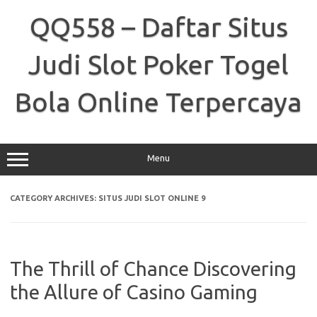
Skip
to
QQ558 – Daftar Situs
content
Judi Slot Poker Togel
Bola Online Terpercaya
Menu
CATEGORY ARCHIVES:
SITUS JUDI SLOT ONLINE 9
The Thrill of Chance Discovering
the Allure of Casino Gaming