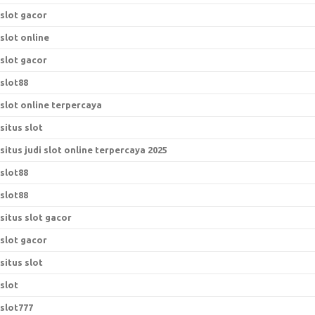
slot gacor
slot online
slot gacor
slot88
slot online terpercaya
situs slot
situs judi slot online terpercaya 2025
slot88
slot88
situs slot gacor
slot gacor
situs slot
slot
slot777