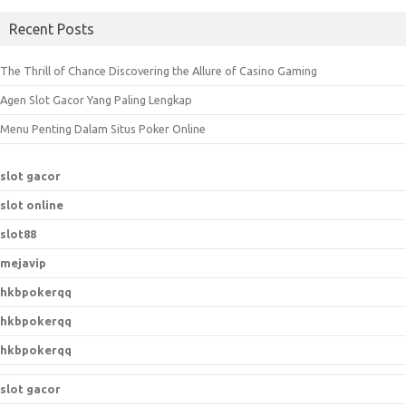
a
Recent Posts
r
c
The Thrill of Chance Discovering the Allure of Casino Gaming
h
Agen Slot Gacor Yang Paling Lengkap
f
o
Menu Penting Dalam Situs Poker Online
r
:
slot gacor
slot online
slot88
mejavip
hkbpokerqq
hkbpokerqq
hkbpokerqq
slot gacor