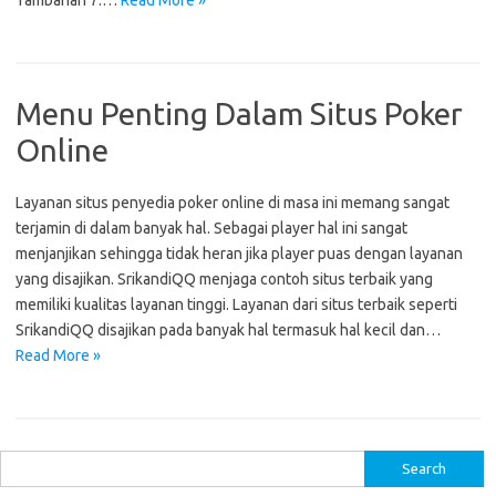
Tambahan 7.…
Read More »
Menu Penting Dalam Situs Poker
Online
Layanan situs penyedia poker online di masa ini memang sangat
terjamin di dalam banyak hal. Sebagai player hal ini sangat
menjanjikan sehingga tidak heran jika player puas dengan layanan
yang disajikan. SrikandiQQ menjaga contoh situs terbaik yang
memiliki kualitas layanan tinggi. Layanan dari situs terbaik seperti
SrikandiQQ disajikan pada banyak hal termasuk hal kecil dan…
Read More »
S
e