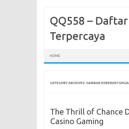
Skip
to
content
QQ558 – Daftar 
Terpercaya
HOME
CATEGORY ARCHIVES:
GAMBAR KEBERUNTUNGAN
The Thrill of Chance D
Casino Gaming