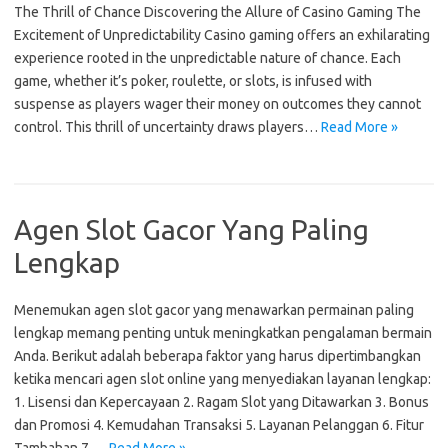
The Thrill of Chance Discovering the Allure of Casino Gaming The
Excitement of Unpredictability Casino gaming offers an exhilarating
experience rooted in the unpredictable nature of chance. Each
game, whether it’s poker, roulette, or slots, is infused with
suspense as players wager their money on outcomes they cannot
control. This thrill of uncertainty draws players…
Read More »
Agen Slot Gacor Yang Paling
Lengkap
Menemukan agen slot gacor yang menawarkan permainan paling
lengkap memang penting untuk meningkatkan pengalaman bermain
Anda. Berikut adalah beberapa faktor yang harus dipertimbangkan
ketika mencari agen slot online yang menyediakan layanan lengkap:
1. Lisensi dan Kepercayaan 2. Ragam Slot yang Ditawarkan 3. Bonus
dan Promosi 4. Kemudahan Transaksi 5. Layanan Pelanggan 6. Fitur