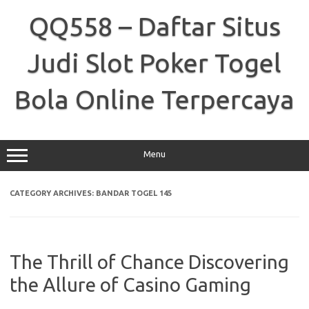
Skip
to
QQ558 – Daftar Situs
content
Judi Slot Poker Togel
Bola Online Terpercaya
Menu
CATEGORY ARCHIVES:
BANDAR TOGEL 145
The Thrill of Chance Discovering
the Allure of Casino Gaming