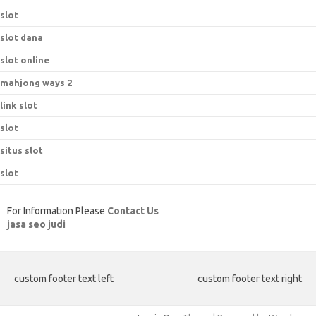
slot
slot dana
slot online
mahjong ways 2
link slot
slot
situs slot
slot
For Information Please
Contact Us
jasa seo judi
custom footer text left
custom footer text right