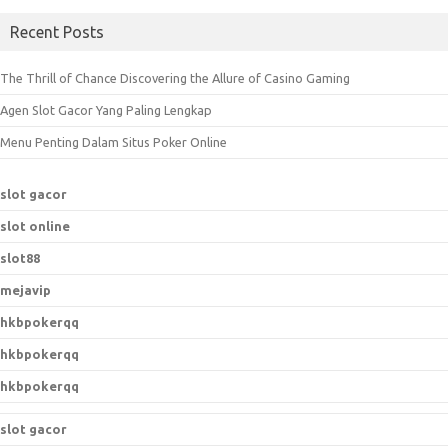
a
Recent Posts
r
c
The Thrill of Chance Discovering the Allure of Casino Gaming
h
Agen Slot Gacor Yang Paling Lengkap
f
o
Menu Penting Dalam Situs Poker Online
r
:
slot gacor
slot online
slot88
mejavip
hkbpokerqq
hkbpokerqq
hkbpokerqq
slot gacor