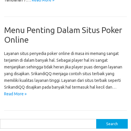
Tambahan 7.…
Read More »
Menu Penting Dalam Situs Poker
Online
Layanan situs penyedia poker online di masa ini memang sangat
terjamin di dalam banyak hal. Sebagai player hal ini sangat
menjanjikan sehingga tidak heran jika player puas dengan layanan
yang disajikan. SrikandiQQ menjaga contoh situs terbaik yang
memiliki kualitas layanan tinggi. Layanan dari situs terbaik seperti
SrikandiQQ disajikan pada banyak hal termasuk hal kecil dan…
Read More »
S
e