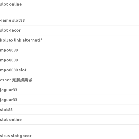
slot online
game slot88
slot gacor
koi365 link alternatif
mpo8080
mpo8080
mpo8080 slot
csbet 潮勝娛樂城
jaguar33
jaguar33
slot88
slot online
situs slot gacor