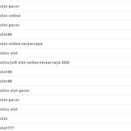
slot gacor
slot online
slot gacor
slot88
slot online terpercaya
situs slot
situs judi slot online terpercaya 2025
slot88
slot88
situs slot gacor
slot gacor
situs slot
slot
slot777