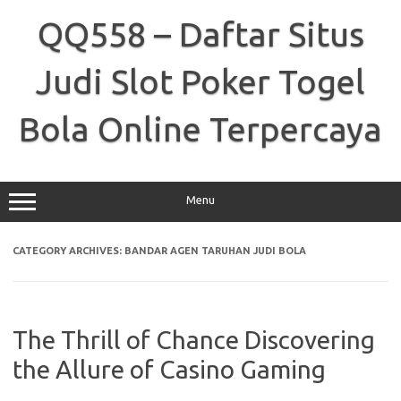
Skip
to
QQ558 – Daftar Situs
content
Judi Slot Poker Togel
Bola Online Terpercaya
Menu
CATEGORY ARCHIVES:
BANDAR AGEN TARUHAN JUDI BOLA
The Thrill of Chance Discovering
the Allure of Casino Gaming