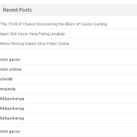
a
Recent Posts
r
c
The Thrill of Chance Discovering the Allure of Casino Gaming
h
Agen Slot Gacor Yang Paling Lengkap
f
o
Menu Penting Dalam Situs Poker Online
r
:
slot gacor
slot online
slot88
mejavip
hkbpokerqq
hkbpokerqq
hkbpokerqq
slot gacor