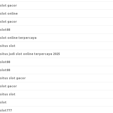
slot gacor
slot online
slot gacor
slot88
slot online terpercaya
situs slot
situs judi slot online terpercaya 2025
slot88
slot88
situs slot gacor
slot gacor
situs slot
slot
slot777