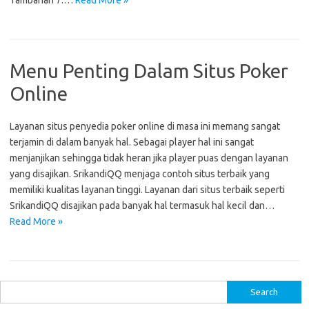
Tambahan 7.…
Read More »
Menu Penting Dalam Situs Poker
Online
Layanan situs penyedia poker online di masa ini memang sangat
terjamin di dalam banyak hal. Sebagai player hal ini sangat
menjanjikan sehingga tidak heran jika player puas dengan layanan
yang disajikan. SrikandiQQ menjaga contoh situs terbaik yang
memiliki kualitas layanan tinggi. Layanan dari situs terbaik seperti
SrikandiQQ disajikan pada banyak hal termasuk hal kecil dan…
Read More »
S
e