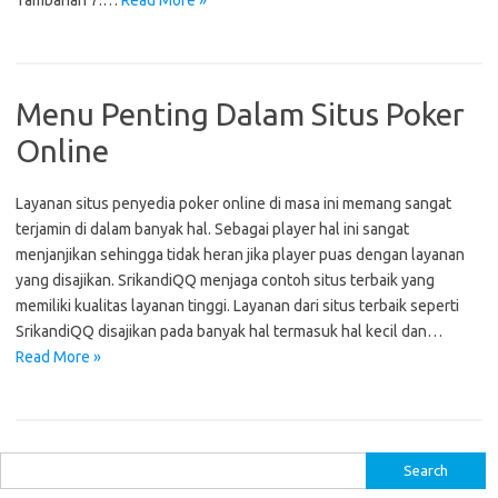
Tambahan 7.…
Read More »
Menu Penting Dalam Situs Poker
Online
Layanan situs penyedia poker online di masa ini memang sangat
terjamin di dalam banyak hal. Sebagai player hal ini sangat
menjanjikan sehingga tidak heran jika player puas dengan layanan
yang disajikan. SrikandiQQ menjaga contoh situs terbaik yang
memiliki kualitas layanan tinggi. Layanan dari situs terbaik seperti
SrikandiQQ disajikan pada banyak hal termasuk hal kecil dan…
Read More »
S
e