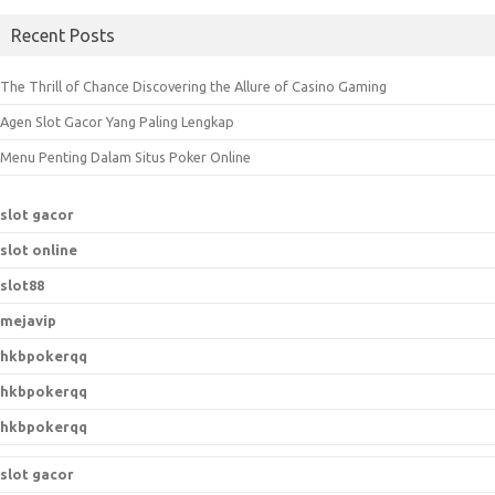
a
Recent Posts
r
c
The Thrill of Chance Discovering the Allure of Casino Gaming
h
Agen Slot Gacor Yang Paling Lengkap
f
o
Menu Penting Dalam Situs Poker Online
r
:
slot gacor
slot online
slot88
mejavip
hkbpokerqq
hkbpokerqq
hkbpokerqq
slot gacor