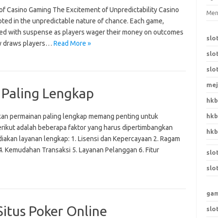
 of Casino Gaming The Excitement of Unpredictability Casino
Men
oted in the unpredictable nature of chance. Each game,
nfused with suspense as players wager their money on outcomes
slo
nty draws players…
Read More »
slo
slo
mej
 Paling Lengkap
hk
an permainan paling lengkap memang penting untuk
hk
ikut adalah beberapa faktor yang harus dipertimbangkan
hk
iakan layanan lengkap: 1. Lisensi dan Kepercayaan 2. Ragam
4. Kemudahan Transaksi 5. Layanan Pelanggan 6. Fitur
slo
slo
gam
itus Poker Online
slo