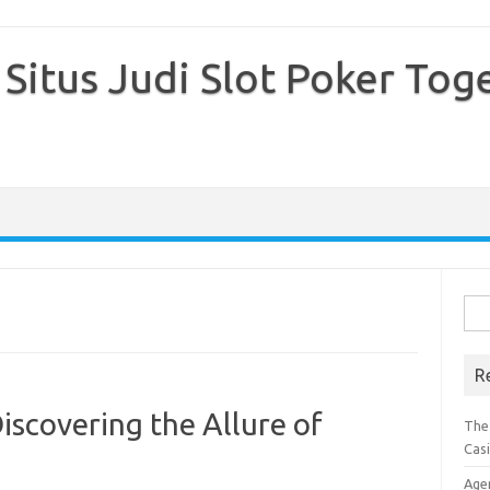
Situs Judi Slot Poker Tog
Sea
for:
R
iscovering the Allure of
The 
Cas
Age