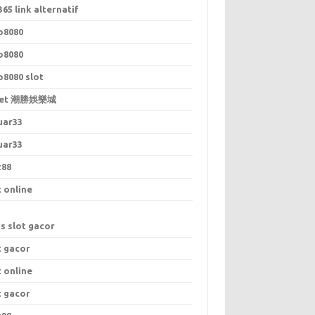
365 link alternatif
o8080
o8080
8080 slot
bet 潮勝娛樂城
uar33
uar33
t88
t online
us slot gacor
t gacor
t online
t gacor