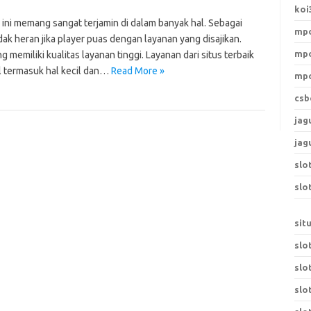
koi
 ini memang sangat terjamin di dalam banyak hal. Sebagai
mp
idak heran jika player puas dengan layanan yang disajikan.
mp
 memiliki kualitas layanan tinggi. Layanan dari situs terbaik
al termasuk hal kecil dan…
Read More »
mpo
cs
jag
jag
slo
slo
sit
slo
slo
slo