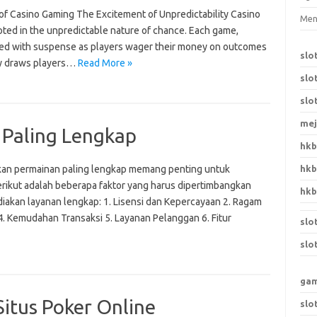
 of Casino Gaming The Excitement of Unpredictability Casino
Men
oted in the unpredictable nature of chance. Each game,
nfused with suspense as players wager their money on outcomes
slo
nty draws players…
Read More »
slo
slo
mej
 Paling Lengkap
hk
an permainan paling lengkap memang penting untuk
hk
ikut adalah beberapa faktor yang harus dipertimbangkan
hk
iakan layanan lengkap: 1. Lisensi dan Kepercayaan 2. Ragam
4. Kemudahan Transaksi 5. Layanan Pelanggan 6. Fitur
slo
slo
gam
itus Poker Online
slo