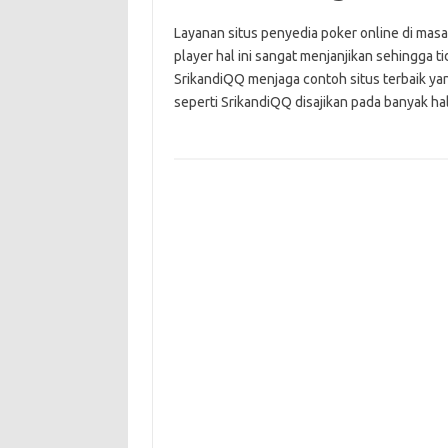
Layanan situs penyedia poker online di masa
player hal ini sangat menjanjikan sehingga t
SrikandiQQ menjaga contoh situs terbaik yang
seperti SrikandiQQ disajikan pada banyak h