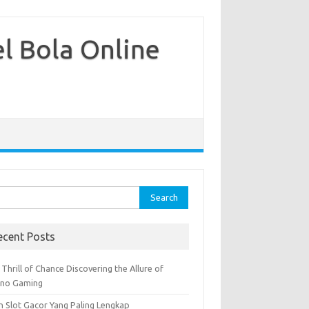
el Bola Online
rch
ecent Posts
Thrill of Chance Discovering the Allure of
ino Gaming
n Slot Gacor Yang Paling Lengkap