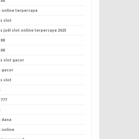
t88
t online terpercaya
us slot
us judi slot online terpercaya 2025
t88
t88
us slot gacor
t gacor
us slot
t
t777
t
t dana
t online