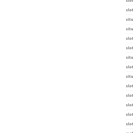
slo
slo
sit
sit
slo
slo
sit
slo
sit
slo
slo
slo
slo
slo