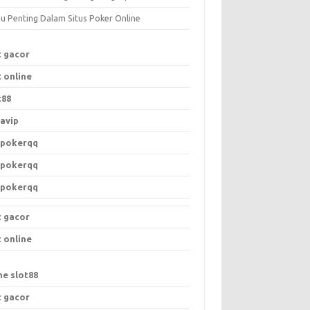
u Penting Dalam Situs Poker Online
t gacor
t online
t88
avip
bpokerqq
bpokerqq
bpokerqq
t gacor
t online
e slot88
t gacor