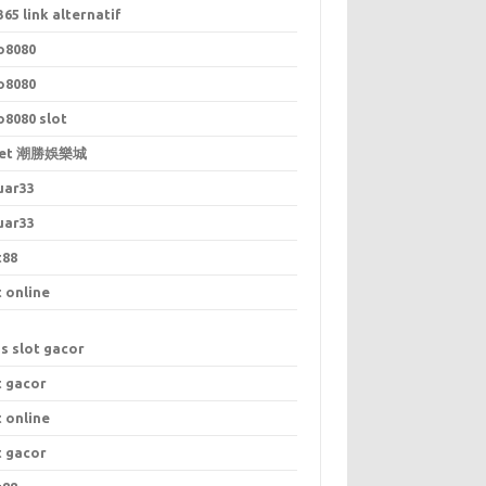
365 link alternatif
o8080
o8080
8080 slot
bet 潮勝娛樂城
uar33
uar33
t88
t online
us slot gacor
t gacor
t online
t gacor