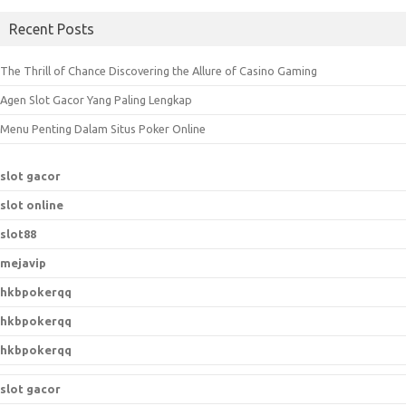
a
Recent Posts
r
c
The Thrill of Chance Discovering the Allure of Casino Gaming
h
Agen Slot Gacor Yang Paling Lengkap
f
o
Menu Penting Dalam Situs Poker Online
r
:
slot gacor
slot online
slot88
mejavip
hkbpokerqq
hkbpokerqq
hkbpokerqq
slot gacor