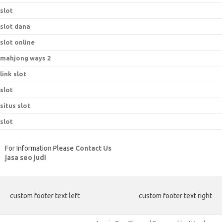
slot
slot dana
slot online
mahjong ways 2
link slot
slot
situs slot
slot
For Information Please
Contact Us
jasa seo judi
custom footer text left
custom footer text right