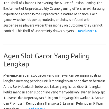
The Thrill of Chance Discovering the Allure of Casino Gaming The
Excitement of Unpredictability Casino gaming offers an exhilarating
experience rooted in the unpredictable nature of chance. Each
game, whether it’s poker, roulette, or slots, is infused with
suspense as players wager their money on outcomes they cannot
control. This thrill of uncertainty draws players…
Read More »
Agen Slot Gacor Yang Paling
Lengkap
Menemukan agen slot gacor yang menawarkan permainan paling
lengkap memang penting untuk meningkatkan pengalaman bermain
Anda. Berikut adalah beberapa faktor yang harus dipertimbangkan
ketika mencari agen slot online yang menyediakan layanan lengkap:
1. Lisensi dan Kepercayaan 2. Ragam Slot yang Ditawarkan 3. Bonus
dan Promosi 4. Kemudahan Transaksi 5. Layanan Pelanggan 6. Fitur