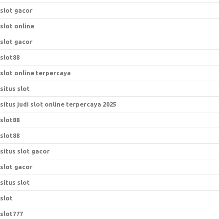
slot gacor
slot online
slot gacor
slot88
slot online terpercaya
situs slot
situs judi slot online terpercaya 2025
slot88
slot88
situs slot gacor
slot gacor
situs slot
slot
slot777