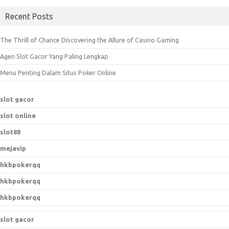
a
Recent Posts
r
c
The Thrill of Chance Discovering the Allure of Casino Gaming
h
Agen Slot Gacor Yang Paling Lengkap
f
o
Menu Penting Dalam Situs Poker Online
r
:
slot gacor
slot online
slot88
mejavip
hkbpokerqq
hkbpokerqq
hkbpokerqq
slot gacor