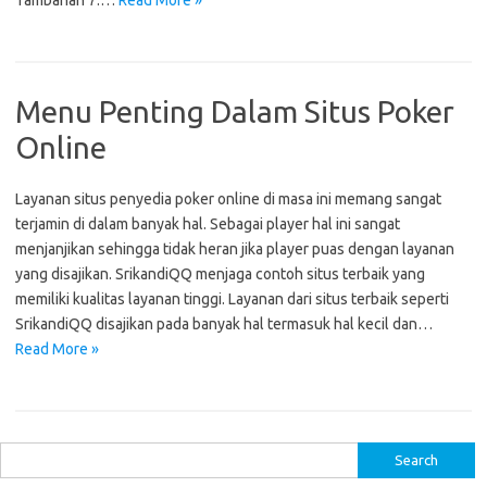
Tambahan 7.…
Read More »
Menu Penting Dalam Situs Poker
Online
Layanan situs penyedia poker online di masa ini memang sangat
terjamin di dalam banyak hal. Sebagai player hal ini sangat
menjanjikan sehingga tidak heran jika player puas dengan layanan
yang disajikan. SrikandiQQ menjaga contoh situs terbaik yang
memiliki kualitas layanan tinggi. Layanan dari situs terbaik seperti
SrikandiQQ disajikan pada banyak hal termasuk hal kecil dan…
Read More »
S
e