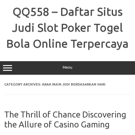
Skip
to
QQ558 – Daftar Situs
content
Judi Slot Poker Togel
Bola Online Terpercaya
Menu
CATEGORY ARCHIVES:
ARAH MAIN JUDI BERDASARKAN HARI
The Thrill of Chance Discovering
the Allure of Casino Gaming