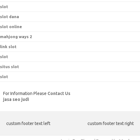
slot
slot dana
slot online
mahjong ways 2
link slot
slot
situs slot
slot
For Information Please
Contact Us
jasa seo judi
custom footer text left
custom footer text right