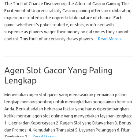
The Thrill of Chance Discovering the Allure of Casino Gaming The
Excitement of Unpredictability Casino gaming offers an exhilarating
experience rooted in the unpredictable nature of chance. Each
game, whether it’s poker, roulette, or slots, is infused with
suspense as players wager their money on outcomes they cannot
control. This thrill of uncertainty draws players…
Read More »
Agen Slot Gacor Yang Paling
Lengkap
Menemukan agen slot gacor yang menawarkan permainan paling
lengkap memang penting untuk meningkatkan pengalaman bermain
Anda. Berikut adalah beberapa faktor yang harus dipertimbangkan
ketika mencari agen slot online yang menyediakan layanan lengkap:
1. Lisensi dan Kepercayaan 2. Ragam Slot yang Ditawarkan 3. Bonus
dan Promosi 4. Kemudahan Transaksi 5. Layanan Pelanggan 6. Fitur