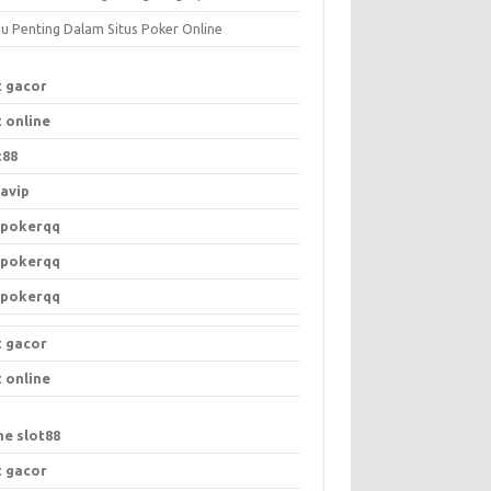
u Penting Dalam Situs Poker Online
t gacor
t online
t88
avip
bpokerqq
bpokerqq
bpokerqq
t gacor
t online
e slot88
t gacor