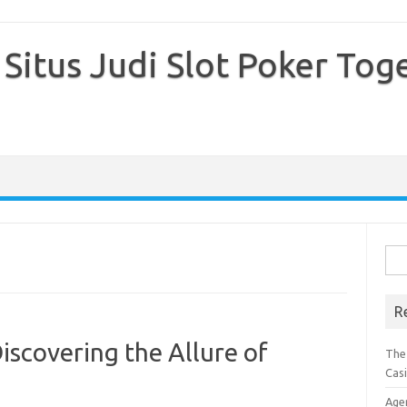
Situs Judi Slot Poker Tog
Sea
for:
R
iscovering the Allure of
The 
Cas
Age