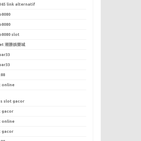
365 link alternatif
o8080
o8080
8080 slot
bet 潮勝娛樂城
uar33
uar33
t88
t online
us slot gacor
t gacor
t online
t gacor