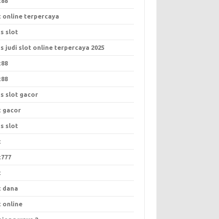
t88
t online terpercaya
us slot
us judi slot online terpercaya 2025
t88
t88
us slot gacor
t gacor
us slot
t
t777
t
t dana
t online