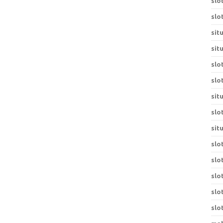
slo
slo
sit
sit
slo
slo
sit
slo
sit
slo
slo
slo
slo
slo