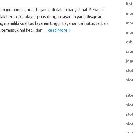
koi
 ini memang sangat terjamin di dalam banyak hal. Sebagai
mp
idak heran jika player puas dengan layanan yang disajikan.
mp
 memiliki kualitas layanan tinggi. Layanan dari situs terbaik
al termasuk hal kecil dan…
Read More »
mpo
cs
jag
jag
slo
slo
sit
slo
slo
slo