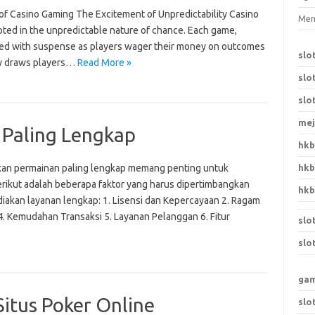
 of Casino Gaming The Excitement of Unpredictability Casino
Men
oted in the unpredictable nature of chance. Each game,
nfused with suspense as players wager their money on outcomes
slo
nty draws players…
Read More »
slo
slo
mej
 Paling Lengkap
hk
an permainan paling lengkap memang penting untuk
hk
ikut adalah beberapa faktor yang harus dipertimbangkan
hk
iakan layanan lengkap: 1. Lisensi dan Kepercayaan 2. Ragam
4. Kemudahan Transaksi 5. Layanan Pelanggan 6. Fitur
slo
slo
gam
itus Poker Online
slo