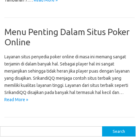
Tambahan 7.…
Read More »
Menu Penting Dalam Situs Poker
Online
Layanan situs penyedia poker online di masa ini memang sangat
terjamin di dalam banyak hal. Sebagai player hal ini sangat
menjanjikan sehingga tidak heran jika player puas dengan layanan
yang disajikan. SrikandiQQ menjaga contoh situs terbaik yang
memiliki kualitas layanan tinggi. Layanan dari situs terbaik seperti
SrikandiQQ disajikan pada banyak hal termasuk hal kecil dan…
Read More »
S
e