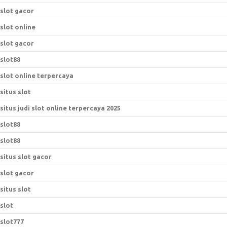
slot gacor
slot online
slot gacor
slot88
slot online terpercaya
situs slot
situs judi slot online terpercaya 2025
slot88
slot88
situs slot gacor
slot gacor
situs slot
slot
slot777