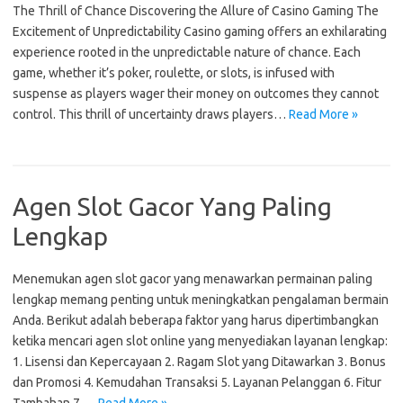
The Thrill of Chance Discovering the Allure of Casino Gaming The
Excitement of Unpredictability Casino gaming offers an exhilarating
experience rooted in the unpredictable nature of chance. Each
game, whether it’s poker, roulette, or slots, is infused with
suspense as players wager their money on outcomes they cannot
control. This thrill of uncertainty draws players…
Read More »
Agen Slot Gacor Yang Paling
Lengkap
Menemukan agen slot gacor yang menawarkan permainan paling
lengkap memang penting untuk meningkatkan pengalaman bermain
Anda. Berikut adalah beberapa faktor yang harus dipertimbangkan
ketika mencari agen slot online yang menyediakan layanan lengkap:
1. Lisensi dan Kepercayaan 2. Ragam Slot yang Ditawarkan 3. Bonus
dan Promosi 4. Kemudahan Transaksi 5. Layanan Pelanggan 6. Fitur