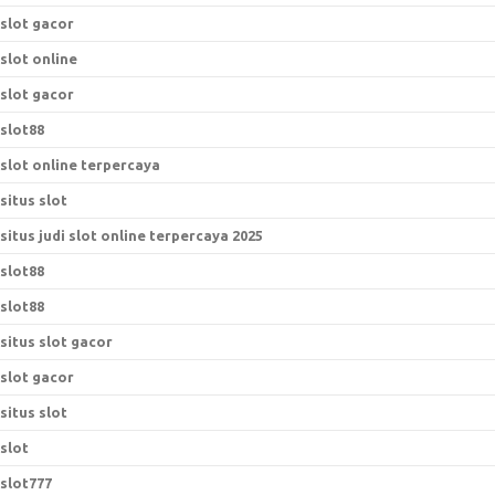
slot gacor
slot online
slot gacor
slot88
slot online terpercaya
situs slot
situs judi slot online terpercaya 2025
slot88
slot88
situs slot gacor
slot gacor
situs slot
slot
slot777