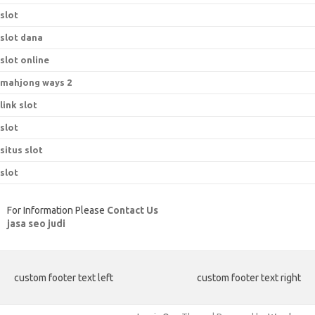
slot
slot dana
slot online
mahjong ways 2
link slot
slot
situs slot
slot
For Information Please
Contact Us
jasa seo judi
custom footer text left
custom footer text right