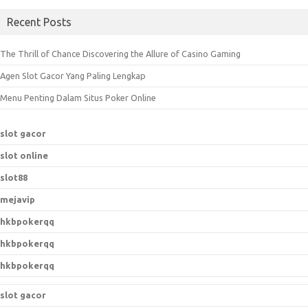
a
Recent Posts
r
c
The Thrill of Chance Discovering the Allure of Casino Gaming
h
Agen Slot Gacor Yang Paling Lengkap
f
o
Menu Penting Dalam Situs Poker Online
r
:
slot gacor
slot online
slot88
mejavip
hkbpokerqq
hkbpokerqq
hkbpokerqq
slot gacor