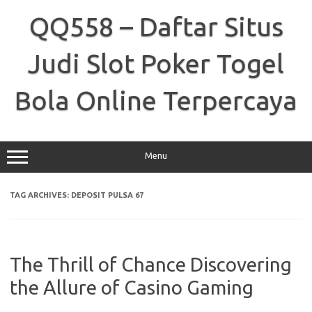
Skip
to
QQ558 – Daftar Situs
content
Judi Slot Poker Togel
Bola Online Terpercaya
Menu
TAG ARCHIVES:
DEPOSIT PULSA 67
The Thrill of Chance Discovering
the Allure of Casino Gaming