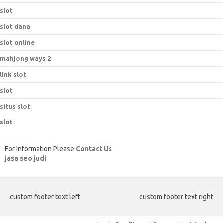
slot
slot dana
slot online
mahjong ways 2
link slot
slot
situs slot
slot
For Information Please
Contact Us
jasa seo judi
custom footer text left
custom footer text right