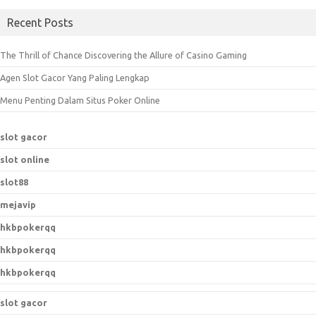
a
Recent Posts
r
c
The Thrill of Chance Discovering the Allure of Casino Gaming
h
Agen Slot Gacor Yang Paling Lengkap
f
o
Menu Penting Dalam Situs Poker Online
r
:
slot gacor
slot online
slot88
mejavip
hkbpokerqq
hkbpokerqq
hkbpokerqq
slot gacor