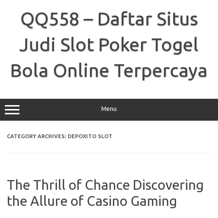
Skip
to
QQ558 – Daftar Situs
content
Judi Slot Poker Togel
Bola Online Terpercaya
Menu
CATEGORY ARCHIVES:
DEPOXITO SLOT
The Thrill of Chance Discovering
the Allure of Casino Gaming