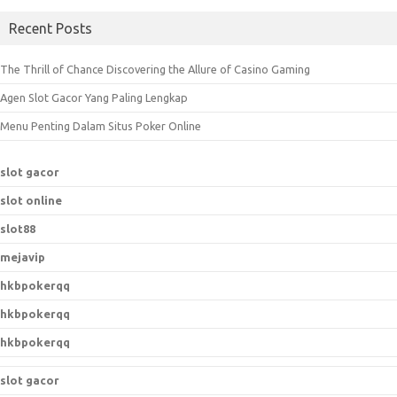
a
Recent Posts
r
c
The Thrill of Chance Discovering the Allure of Casino Gaming
h
Agen Slot Gacor Yang Paling Lengkap
f
o
Menu Penting Dalam Situs Poker Online
r
:
slot gacor
slot online
slot88
mejavip
hkbpokerqq
hkbpokerqq
hkbpokerqq
slot gacor