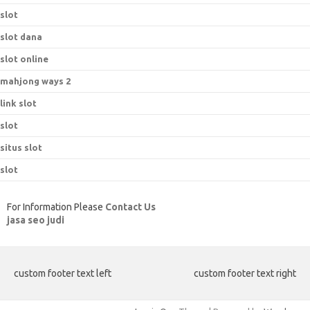
slot
slot dana
slot online
mahjong ways 2
link slot
slot
situs slot
slot
For Information Please
Contact Us
jasa seo judi
custom footer text left
custom footer text right