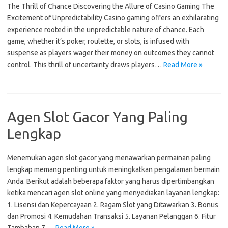
The Thrill of Chance Discovering the Allure of Casino Gaming The
Excitement of Unpredictability Casino gaming offers an exhilarating
experience rooted in the unpredictable nature of chance. Each
game, whether it’s poker, roulette, or slots, is infused with
suspense as players wager their money on outcomes they cannot
control. This thrill of uncertainty draws players…
Read More »
Agen Slot Gacor Yang Paling
Lengkap
Menemukan agen slot gacor yang menawarkan permainan paling
lengkap memang penting untuk meningkatkan pengalaman bermain
Anda. Berikut adalah beberapa faktor yang harus dipertimbangkan
ketika mencari agen slot online yang menyediakan layanan lengkap:
1. Lisensi dan Kepercayaan 2. Ragam Slot yang Ditawarkan 3. Bonus
dan Promosi 4. Kemudahan Transaksi 5. Layanan Pelanggan 6. Fitur