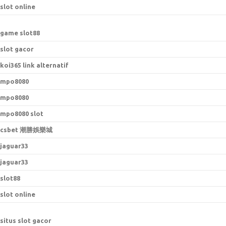
slot online
game slot88
slot gacor
koi365 link alternatif
mpo8080
mpo8080
mpo8080 slot
csbet 潮勝娛樂城
jaguar33
jaguar33
slot88
slot online
situs slot gacor