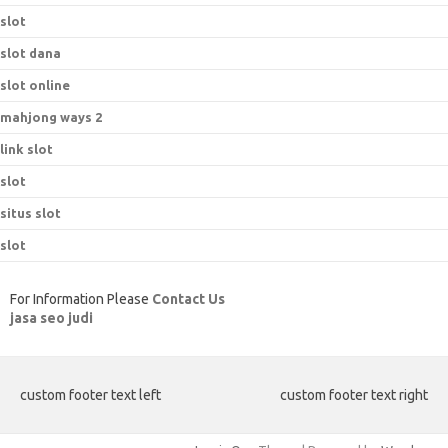
slot
slot dana
slot online
mahjong ways 2
link slot
slot
situs slot
slot
For Information Please
Contact Us
jasa seo judi
custom footer text left
custom footer text right