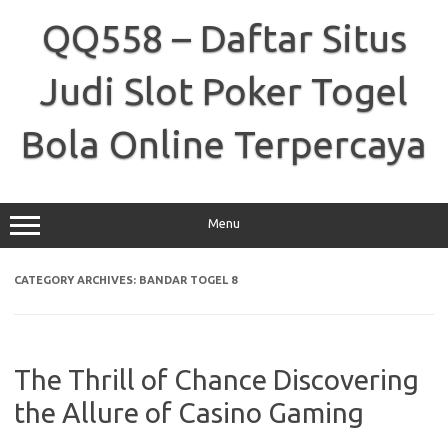
Skip
to
QQ558 – Daftar Situs
content
Judi Slot Poker Togel
Bola Online Terpercaya
Menu
CATEGORY ARCHIVES:
BANDAR TOGEL 8
The Thrill of Chance Discovering
the Allure of Casino Gaming