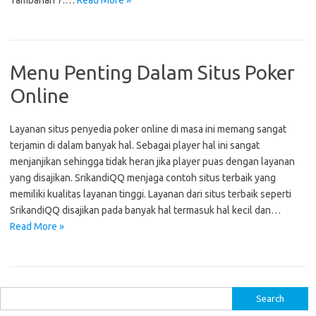
Tambahan 7.…
Read More »
Menu Penting Dalam Situs Poker
Online
Layanan situs penyedia poker online di masa ini memang sangat
terjamin di dalam banyak hal. Sebagai player hal ini sangat
menjanjikan sehingga tidak heran jika player puas dengan layanan
yang disajikan. SrikandiQQ menjaga contoh situs terbaik yang
memiliki kualitas layanan tinggi. Layanan dari situs terbaik seperti
SrikandiQQ disajikan pada banyak hal termasuk hal kecil dan…
Read More »
S
e