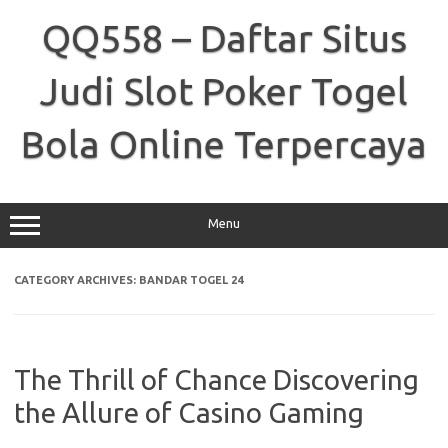
Skip
to
QQ558 – Daftar Situs
content
Judi Slot Poker Togel
Bola Online Terpercaya
Menu
CATEGORY ARCHIVES:
BANDAR TOGEL 24
The Thrill of Chance Discovering
the Allure of Casino Gaming