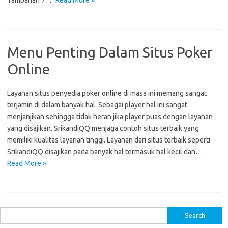
Tambahan 7.…
Read More »
Menu Penting Dalam Situs Poker
Online
Layanan situs penyedia poker online di masa ini memang sangat
terjamin di dalam banyak hal. Sebagai player hal ini sangat
menjanjikan sehingga tidak heran jika player puas dengan layanan
yang disajikan. SrikandiQQ menjaga contoh situs terbaik yang
memiliki kualitas layanan tinggi. Layanan dari situs terbaik seperti
SrikandiQQ disajikan pada banyak hal termasuk hal kecil dan…
Read More »
S
e