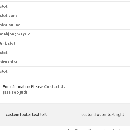
slot
slot dana
slot online
mahjong ways 2
link slot
slot
situs slot
slot
For Information Please
Contact Us
jasa seo judi
custom footer text left
custom footer text right