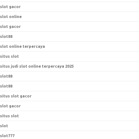
slot gacor
slot online
slot gacor
slot88
slot online terpercaya
situs slot
situs judi slot online terpercaya 2025
slot88
slot88
situs slot gacor
slot gacor
situs slot
slot
slot777