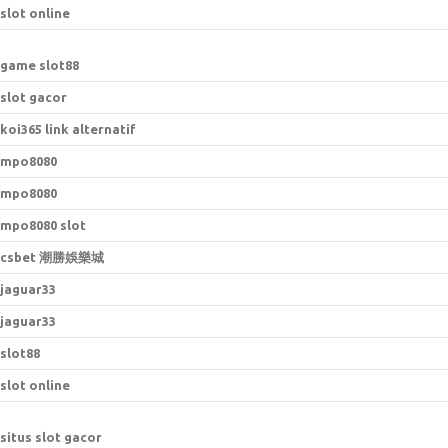
slot online
game slot88
slot gacor
koi365 link alternatif
mpo8080
mpo8080
mpo8080 slot
csbet 潮勝娛樂城
jaguar33
jaguar33
slot88
slot online
situs slot gacor