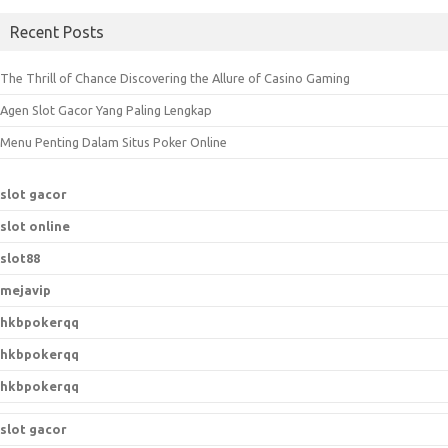
a
Recent Posts
r
c
The Thrill of Chance Discovering the Allure of Casino Gaming
h
Agen Slot Gacor Yang Paling Lengkap
f
o
Menu Penting Dalam Situs Poker Online
r
:
slot gacor
slot online
slot88
mejavip
hkbpokerqq
hkbpokerqq
hkbpokerqq
slot gacor