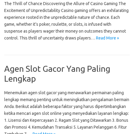
The Thrill of Chance Discovering the Allure of Casino Gaming The
Excitement of Unpredictability Casino gaming offers an exhilarating
experience rooted in the unpredictable nature of chance. Each
game, whether it’s poker, roulette, or slots, is infused with
suspense as players wager their money on outcomes they cannot
control. This thrill of uncertainty draws players…
Read More »
Agen Slot Gacor Yang Paling
Lengkap
Menemukan agen slot gacor yang menawarkan permainan paling
lengkap memang penting untuk meningkatkan pengalaman bermain
Anda. Berikut adalah beberapa faktor yang harus dipertimbangkan
ketika mencari agen slot online yang menyediakan layanan lengkap:
1. Lisensi dan Kepercayaan 2. Ragam Slot yang Ditawarkan 3. Bonus
dan Promosi 4. Kemudahan Transaksi 5. Layanan Pelanggan 6. Fitur