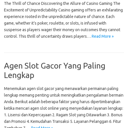
The Thrill of Chance Discovering the Allure of Casino Gaming The
Excitement of Unpredictability Casino gaming offers an exhilarating
experience rooted in the unpredictable nature of chance. Each
game, whether it’s poker, roulette, or slots, is infused with
suspense as players wager their money on outcomes they cannot
control. This thrill of uncertainty draws players…
Read More »
Agen Slot Gacor Yang Paling
Lengkap
Menemukan agen slot gacor yang menawarkan permainan paling
lengkap memang penting untuk meningkatkan pengalaman bermain
Anda. Berikut adalah beberapa faktor yang harus dipertimbangkan
ketika mencari agen slot online yang menyediakan layanan lengkap:
1. Lisensi dan Kepercayaan 2. Ragam Slot yang Ditawarkan 3. Bonus
dan Promosi 4. Kemudahan Transaksi 5. Layanan Pelanggan 6. Fitur