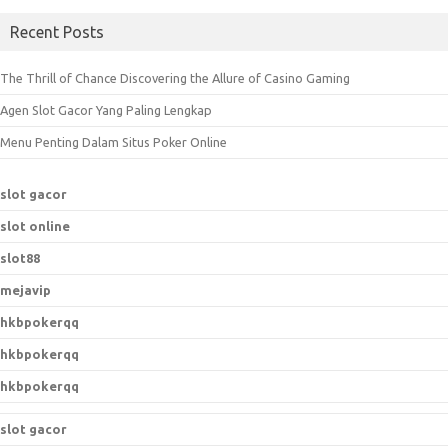
a
Recent Posts
r
c
The Thrill of Chance Discovering the Allure of Casino Gaming
h
Agen Slot Gacor Yang Paling Lengkap
f
o
Menu Penting Dalam Situs Poker Online
r
:
slot gacor
slot online
slot88
mejavip
hkbpokerqq
hkbpokerqq
hkbpokerqq
slot gacor