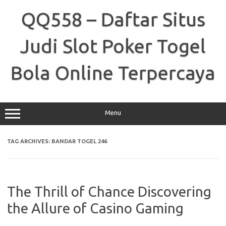
Skip
to
QQ558 – Daftar Situs
content
Judi Slot Poker Togel
Bola Online Terpercaya
Menu
TAG ARCHIVES:
BANDAR TOGEL 246
The Thrill of Chance Discovering
the Allure of Casino Gaming