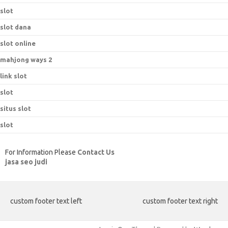
slot
slot dana
slot online
mahjong ways 2
link slot
slot
situs slot
slot
For Information Please
Contact Us
jasa seo judi
custom footer text left
custom footer text right