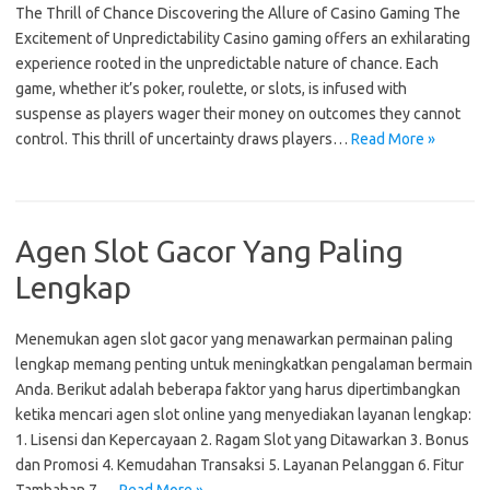
The Thrill of Chance Discovering the Allure of Casino Gaming The
Excitement of Unpredictability Casino gaming offers an exhilarating
experience rooted in the unpredictable nature of chance. Each
game, whether it’s poker, roulette, or slots, is infused with
suspense as players wager their money on outcomes they cannot
control. This thrill of uncertainty draws players…
Read More »
Agen Slot Gacor Yang Paling
Lengkap
Menemukan agen slot gacor yang menawarkan permainan paling
lengkap memang penting untuk meningkatkan pengalaman bermain
Anda. Berikut adalah beberapa faktor yang harus dipertimbangkan
ketika mencari agen slot online yang menyediakan layanan lengkap:
1. Lisensi dan Kepercayaan 2. Ragam Slot yang Ditawarkan 3. Bonus
dan Promosi 4. Kemudahan Transaksi 5. Layanan Pelanggan 6. Fitur