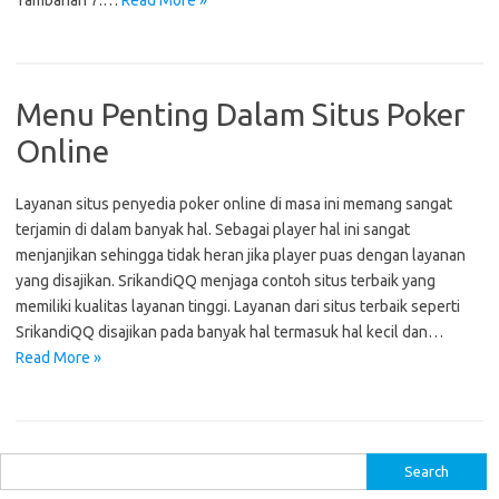
Tambahan 7.…
Read More »
Menu Penting Dalam Situs Poker
Online
Layanan situs penyedia poker online di masa ini memang sangat
terjamin di dalam banyak hal. Sebagai player hal ini sangat
menjanjikan sehingga tidak heran jika player puas dengan layanan
yang disajikan. SrikandiQQ menjaga contoh situs terbaik yang
memiliki kualitas layanan tinggi. Layanan dari situs terbaik seperti
SrikandiQQ disajikan pada banyak hal termasuk hal kecil dan…
Read More »
S
e