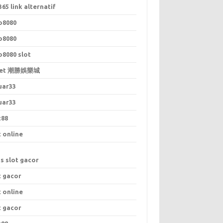
365 link alternatif
o8080
o8080
8080 slot
bet 潮勝娛樂城
uar33
uar33
t88
t online
us slot gacor
t gacor
t online
t gacor