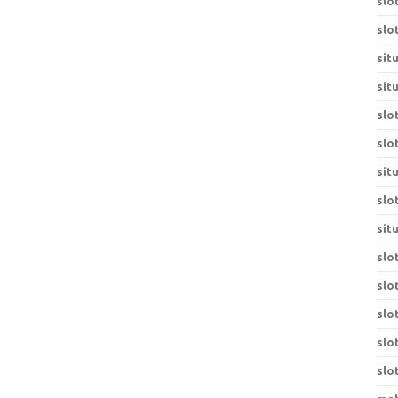
slo
slo
sit
sit
slo
slo
sit
slo
sit
slo
slo
slo
slo
slo