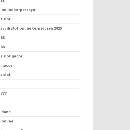
t88
t online terpercaya
us slot
us judi slot online terpercaya 2025
t88
t88
us slot gacor
t gacor
us slot
t
t777
t
t dana
t online