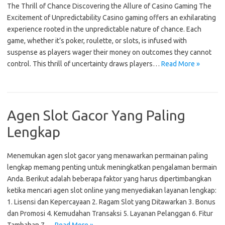
The Thrill of Chance Discovering the Allure of Casino Gaming The
Excitement of Unpredictability Casino gaming offers an exhilarating
experience rooted in the unpredictable nature of chance. Each
game, whether it’s poker, roulette, or slots, is infused with
suspense as players wager their money on outcomes they cannot
control. This thrill of uncertainty draws players…
Read More »
Agen Slot Gacor Yang Paling
Lengkap
Menemukan agen slot gacor yang menawarkan permainan paling
lengkap memang penting untuk meningkatkan pengalaman bermain
Anda. Berikut adalah beberapa faktor yang harus dipertimbangkan
ketika mencari agen slot online yang menyediakan layanan lengkap:
1. Lisensi dan Kepercayaan 2. Ragam Slot yang Ditawarkan 3. Bonus
dan Promosi 4. Kemudahan Transaksi 5. Layanan Pelanggan 6. Fitur