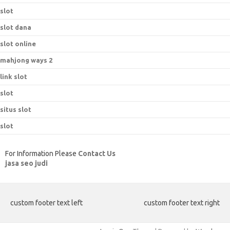
slot
slot dana
slot online
mahjong ways 2
link slot
slot
situs slot
slot
For Information Please
Contact Us
jasa seo judi
custom footer text left
custom footer text right