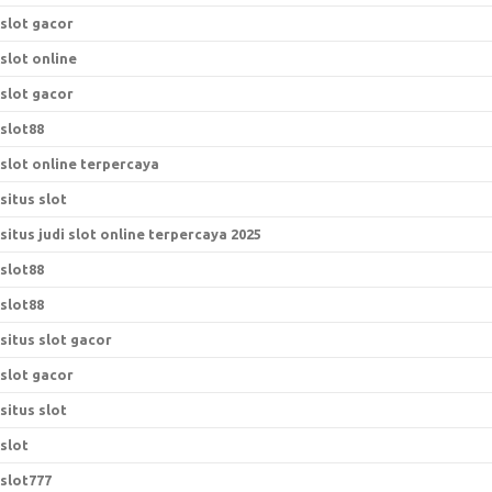
slot gacor
slot online
slot gacor
slot88
slot online terpercaya
situs slot
situs judi slot online terpercaya 2025
slot88
slot88
situs slot gacor
slot gacor
situs slot
slot
slot777