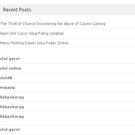
a
Recent Posts
r
c
The Thrill of Chance Discovering the Allure of Casino Gaming
h
Agen Slot Gacor Yang Paling Lengkap
f
o
Menu Penting Dalam Situs Poker Online
r
:
slot gacor
slot online
slot88
mejavip
hkbpokerqq
hkbpokerqq
hkbpokerqq
slot gacor