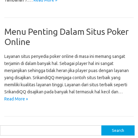
Tambahan 7.…
Read More »
Menu Penting Dalam Situs Poker
Online
Layanan situs penyedia poker online di masa ini memang sangat
terjamin di dalam banyak hal. Sebagai player hal ini sangat
menjanjikan sehingga tidak heran jika player puas dengan layanan
yang disajikan. SrikandiQQ menjaga contoh situs terbaik yang
memiliki kualitas layanan tinggi. Layanan dari situs terbaik seperti
SrikandiQQ disajikan pada banyak hal termasuk hal kecil dan…
Read More »
S
e