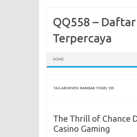
Skip
to
content
QQ558 – Daftar 
Terpercaya
HOME
TAG ARCHIVES:
BANDAR TOGEL 133
The Thrill of Chance D
Casino Gaming