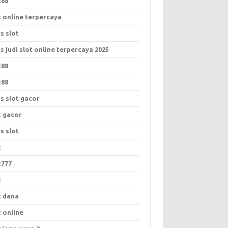
t88
t online terpercaya
us slot
us judi slot online terpercaya 2025
t88
t88
us slot gacor
t gacor
us slot
t
t777
t
t dana
t online