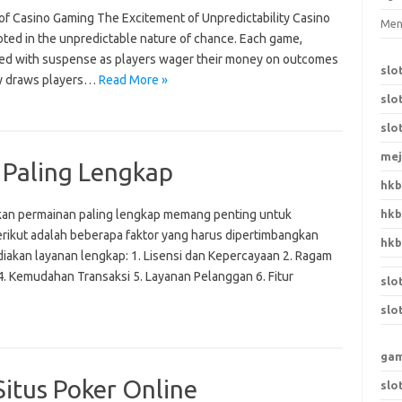
 of Casino Gaming The Excitement of Unpredictability Casino
Men
oted in the unpredictable nature of chance. Each game,
nfused with suspense as players wager their money on outcomes
slo
nty draws players…
Read More »
slo
slo
mej
 Paling Lengkap
hk
an permainan paling lengkap memang penting untuk
hk
ikut adalah beberapa faktor yang harus dipertimbangkan
hk
iakan layanan lengkap: 1. Lisensi dan Kepercayaan 2. Ragam
4. Kemudahan Transaksi 5. Layanan Pelanggan 6. Fitur
slo
slo
gam
itus Poker Online
slo