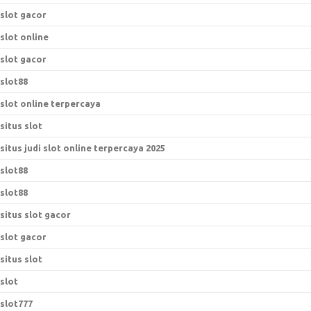
slot gacor
slot online
slot gacor
slot88
slot online terpercaya
situs slot
situs judi slot online terpercaya 2025
slot88
slot88
situs slot gacor
slot gacor
situs slot
slot
slot777