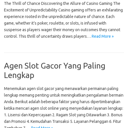
The Thrill of Chance Discovering the Allure of Casino Gaming The
Excitement of Unpredictability Casino gaming offers an exhilarating
experience rooted in the unpredictable nature of chance. Each
game, whether it’s poker, roulette, or slots, is infused with
suspense as players wager their money on outcomes they cannot
control. This thrill of uncertainty draws players…
Read More »
Agen Slot Gacor Yang Paling
Lengkap
Menemukan agen slot gacor yang menawarkan permainan paling
lengkap memang penting untuk meningkatkan pengalaman bermain
Anda. Berikut adalah beberapa faktor yang harus dipertimbangkan
ketika mencari agen slot online yang menyediakan layanan lengkap:
1. Lisensi dan Kepercayaan 2. Ragam Slot yang Ditawarkan 3. Bonus
dan Promosi 4. Kemudahan Transaksi 5. Layanan Pelanggan 6. Fitur