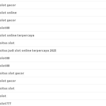
slot gacor
slot online
slot gacor
slot88
slot online terpercaya
situs slot
situs judi slot online terpercaya 2025
slot88
slot88
situs slot gacor
slot gacor
situs slot
slot
slot777