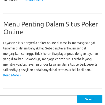
Tambahan 7.…
Read More »
Menu Penting Dalam Situs Poker
Online
Layanan situs penyedia poker online di masa ini memang sangat
terjamin di dalam banyak hal. Sebagai player hal ini sangat
menjanjikan sehingga tidak heran jika player puas dengan layanan
yang disajikan. SrikandiQQ menjaga contoh situs terbaik yang
memiliki kualitas layanan tinggi. Layanan dari situs terbaik seperti
SrikandiQQ disajikan pada banyak hal termasuk hal kecil dan…
Read More »
S
e