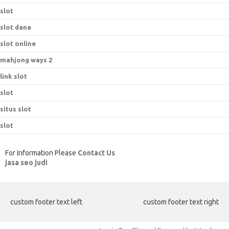
slot
slot dana
slot online
mahjong ways 2
link slot
slot
situs slot
slot
For Information Please
Contact Us
jasa seo judi
custom footer text left
custom footer text right