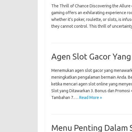
The Thrill of Chance Discovering the Allure
gaming offers an exhilarating experience ro
whether it’s poker, roulette, or slots, is i
they cannot control. This thrill of uncertai
Agen Slot Gacor Yang
Menemukan agen slot gacor yang menawark
meningkatkan pengalaman bermain Anda. Ber
ketika mencari agen slot online yang menyed
Slot yang Ditawarkan 3. Bonus dan Promosi 
Tambahan 7.…
Read More »
Menu Penting Dalam S