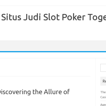
Situs Judi Slot Poker Tog
Sea
for:
R
iscovering the Allure of
The 
Cas
Age