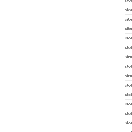
slo
slo
sit
sit
slo
slo
sit
slo
sit
slo
slo
slo
slo
slo