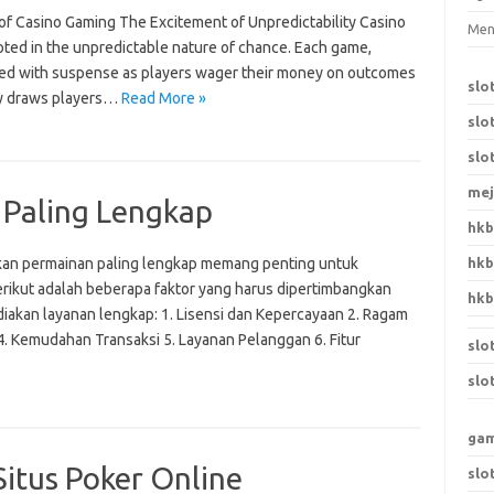
 of Casino Gaming The Excitement of Unpredictability Casino
Men
oted in the unpredictable nature of chance. Each game,
nfused with suspense as players wager their money on outcomes
slo
nty draws players…
Read More »
slo
slo
mej
 Paling Lengkap
hk
an permainan paling lengkap memang penting untuk
hk
ikut adalah beberapa faktor yang harus dipertimbangkan
hk
iakan layanan lengkap: 1. Lisensi dan Kepercayaan 2. Ragam
4. Kemudahan Transaksi 5. Layanan Pelanggan 6. Fitur
slo
slo
gam
itus Poker Online
slo