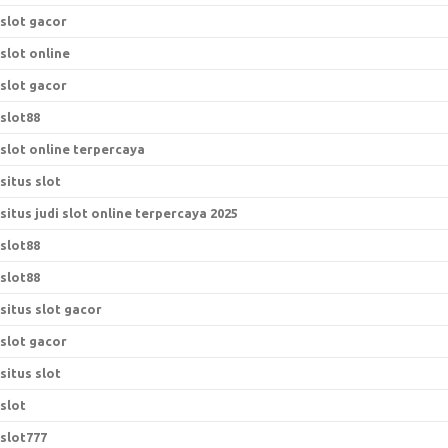
slot gacor
slot online
slot gacor
slot88
slot online terpercaya
situs slot
situs judi slot online terpercaya 2025
slot88
slot88
situs slot gacor
slot gacor
situs slot
slot
slot777