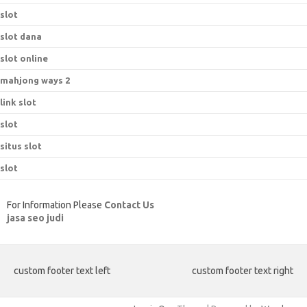
slot
slot dana
slot online
mahjong ways 2
link slot
slot
situs slot
slot
For Information Please
Contact Us
jasa seo judi
custom footer text left
custom footer text right