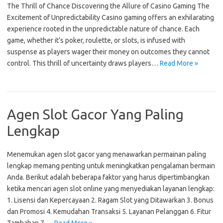
The Thrill of Chance Discovering the Allure of Casino Gaming The
Excitement of Unpredictability Casino gaming offers an exhilarating
experience rooted in the unpredictable nature of chance. Each
game, whether it’s poker, roulette, or slots, is infused with
suspense as players wager their money on outcomes they cannot
control. This thrill of uncertainty draws players…
Read More »
Agen Slot Gacor Yang Paling
Lengkap
Menemukan agen slot gacor yang menawarkan permainan paling
lengkap memang penting untuk meningkatkan pengalaman bermain
Anda. Berikut adalah beberapa faktor yang harus dipertimbangkan
ketika mencari agen slot online yang menyediakan layanan lengkap:
1. Lisensi dan Kepercayaan 2. Ragam Slot yang Ditawarkan 3. Bonus
dan Promosi 4. Kemudahan Transaksi 5. Layanan Pelanggan 6. Fitur