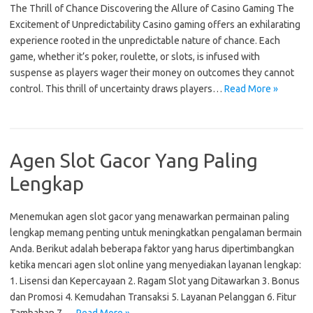
The Thrill of Chance Discovering the Allure of Casino Gaming The
Excitement of Unpredictability Casino gaming offers an exhilarating
experience rooted in the unpredictable nature of chance. Each
game, whether it’s poker, roulette, or slots, is infused with
suspense as players wager their money on outcomes they cannot
control. This thrill of uncertainty draws players…
Read More »
Agen Slot Gacor Yang Paling
Lengkap
Menemukan agen slot gacor yang menawarkan permainan paling
lengkap memang penting untuk meningkatkan pengalaman bermain
Anda. Berikut adalah beberapa faktor yang harus dipertimbangkan
ketika mencari agen slot online yang menyediakan layanan lengkap:
1. Lisensi dan Kepercayaan 2. Ragam Slot yang Ditawarkan 3. Bonus
dan Promosi 4. Kemudahan Transaksi 5. Layanan Pelanggan 6. Fitur