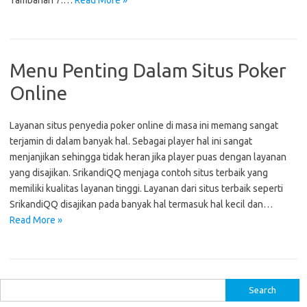
Tambahan 7.…
Read More »
Menu Penting Dalam Situs Poker
Online
Layanan situs penyedia poker online di masa ini memang sangat
terjamin di dalam banyak hal. Sebagai player hal ini sangat
menjanjikan sehingga tidak heran jika player puas dengan layanan
yang disajikan. SrikandiQQ menjaga contoh situs terbaik yang
memiliki kualitas layanan tinggi. Layanan dari situs terbaik seperti
SrikandiQQ disajikan pada banyak hal termasuk hal kecil dan…
Read More »
S
e