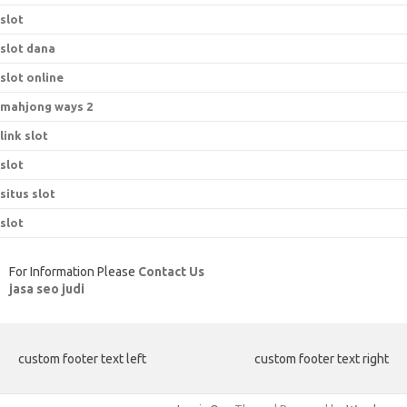
slot
slot dana
slot online
mahjong ways 2
link slot
slot
situs slot
slot
For Information Please
Contact Us
jasa seo judi
custom footer text left
custom footer text right