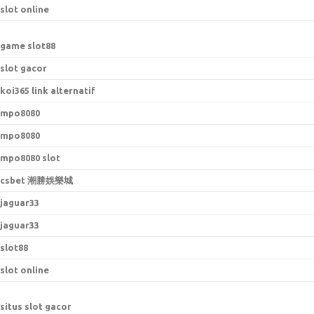
slot online
game slot88
slot gacor
koi365 link alternatif
mpo8080
mpo8080
mpo8080 slot
csbet 潮勝娛樂城
jaguar33
jaguar33
slot88
slot online
situs slot gacor