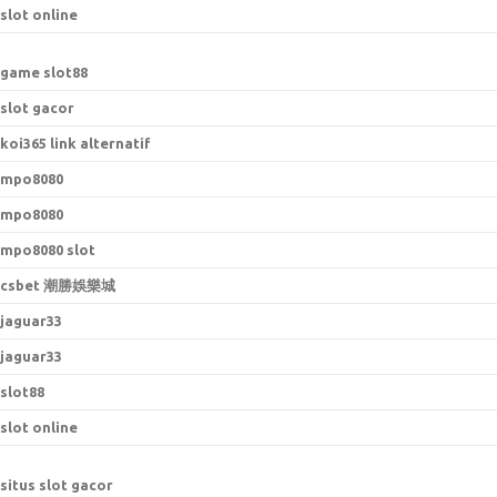
slot online
game slot88
slot gacor
koi365 link alternatif
mpo8080
mpo8080
mpo8080 slot
csbet 潮勝娛樂城
jaguar33
jaguar33
slot88
slot online
situs slot gacor