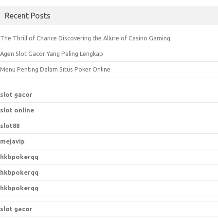
a
Recent Posts
r
c
The Thrill of Chance Discovering the Allure of Casino Gaming
h
Agen Slot Gacor Yang Paling Lengkap
f
o
Menu Penting Dalam Situs Poker Online
r
:
slot gacor
slot online
slot88
mejavip
hkbpokerqq
hkbpokerqq
hkbpokerqq
slot gacor