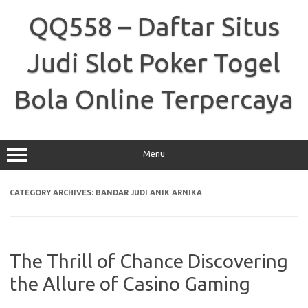
Skip
to
QQ558 – Daftar Situs
content
Judi Slot Poker Togel
Bola Online Terpercaya
Menu
CATEGORY ARCHIVES:
BANDAR JUDI ANIK ARNIKA
The Thrill of Chance Discovering
the Allure of Casino Gaming