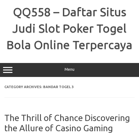
Skip
to
QQ558 – Daftar Situs
content
Judi Slot Poker Togel
Bola Online Terpercaya
Menu
CATEGORY ARCHIVES:
BANDAR TOGEL 3
The Thrill of Chance Discovering
the Allure of Casino Gaming