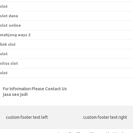
slot
slot dana
slot online
mahjong ways 2
link slot
slot
situs slot
slot
For Information Please
Contact Us
jasa seo judi
custom footer text left
custom footer text right