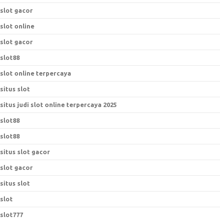
slot gacor
slot online
slot gacor
slot88
slot online terpercaya
situs slot
situs judi slot online terpercaya 2025
slot88
slot88
situs slot gacor
slot gacor
situs slot
slot
slot777