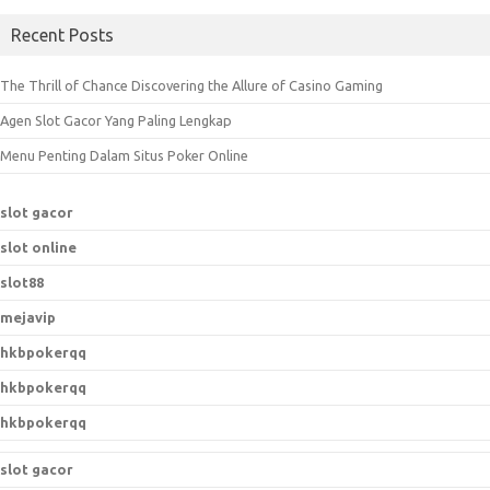
a
Recent Posts
r
c
The Thrill of Chance Discovering the Allure of Casino Gaming
h
Agen Slot Gacor Yang Paling Lengkap
f
o
Menu Penting Dalam Situs Poker Online
r
:
slot gacor
slot online
slot88
mejavip
hkbpokerqq
hkbpokerqq
hkbpokerqq
slot gacor