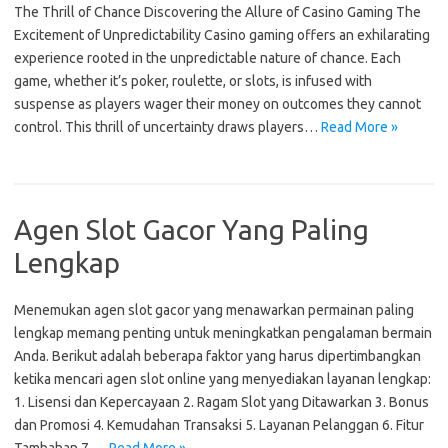
The Thrill of Chance Discovering the Allure of Casino Gaming The
Excitement of Unpredictability Casino gaming offers an exhilarating
experience rooted in the unpredictable nature of chance. Each
game, whether it’s poker, roulette, or slots, is infused with
suspense as players wager their money on outcomes they cannot
control. This thrill of uncertainty draws players…
Read More »
Agen Slot Gacor Yang Paling
Lengkap
Menemukan agen slot gacor yang menawarkan permainan paling
lengkap memang penting untuk meningkatkan pengalaman bermain
Anda. Berikut adalah beberapa faktor yang harus dipertimbangkan
ketika mencari agen slot online yang menyediakan layanan lengkap:
1. Lisensi dan Kepercayaan 2. Ragam Slot yang Ditawarkan 3. Bonus
dan Promosi 4. Kemudahan Transaksi 5. Layanan Pelanggan 6. Fitur