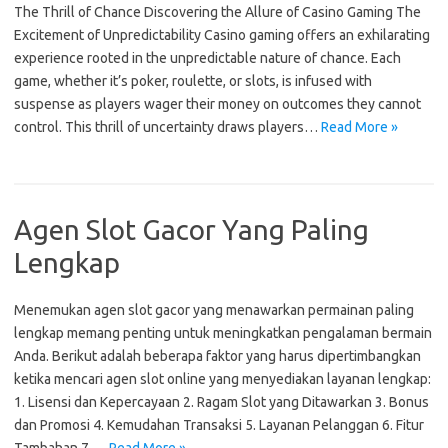
The Thrill of Chance Discovering the Allure of Casino Gaming The
Excitement of Unpredictability Casino gaming offers an exhilarating
experience rooted in the unpredictable nature of chance. Each
game, whether it’s poker, roulette, or slots, is infused with
suspense as players wager their money on outcomes they cannot
control. This thrill of uncertainty draws players…
Read More »
Agen Slot Gacor Yang Paling
Lengkap
Menemukan agen slot gacor yang menawarkan permainan paling
lengkap memang penting untuk meningkatkan pengalaman bermain
Anda. Berikut adalah beberapa faktor yang harus dipertimbangkan
ketika mencari agen slot online yang menyediakan layanan lengkap:
1. Lisensi dan Kepercayaan 2. Ragam Slot yang Ditawarkan 3. Bonus
dan Promosi 4. Kemudahan Transaksi 5. Layanan Pelanggan 6. Fitur