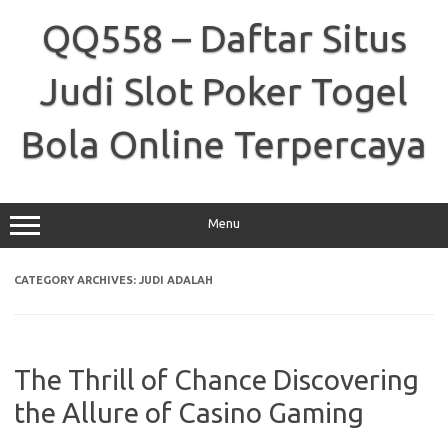
Skip
to
QQ558 – Daftar Situs
content
Judi Slot Poker Togel
Bola Online Terpercaya
Menu
CATEGORY ARCHIVES:
JUDI ADALAH
The Thrill of Chance Discovering
the Allure of Casino Gaming