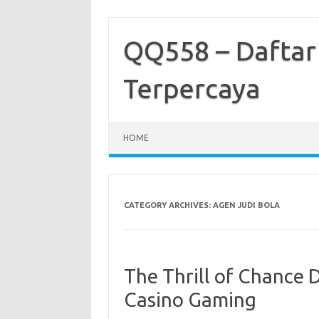
Skip
to
content
QQ558 – Daftar 
Terpercaya
HOME
CATEGORY ARCHIVES:
AGEN JUDI BOLA
The Thrill of Chance D
Casino Gaming