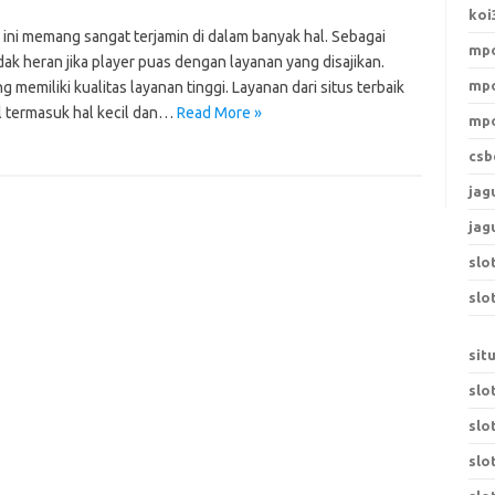
koi
 ini memang sangat terjamin di dalam banyak hal. Sebagai
mp
idak heran jika player puas dengan layanan yang disajikan.
mp
 memiliki kualitas layanan tinggi. Layanan dari situs terbaik
al termasuk hal kecil dan…
Read More »
mpo
cs
jag
jag
slo
slo
sit
slo
slo
slo