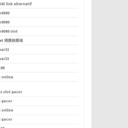
365 link alternatif
o8080
o8080
8080 slot
bet 潮勝娛樂城
uar33
uar33
t88
t online
us slot gacor
t gacor
t online
t gacor