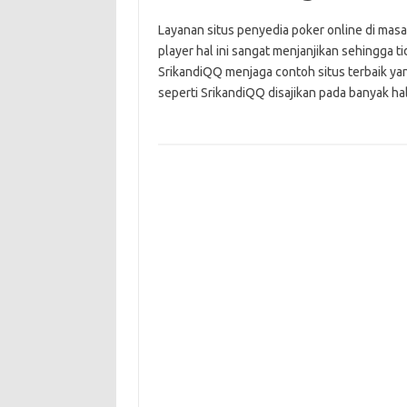
Layanan situs penyedia poker online di masa
player hal ini sangat menjanjikan sehingga t
SrikandiQQ menjaga contoh situs terbaik yang
seperti SrikandiQQ disajikan pada banyak h