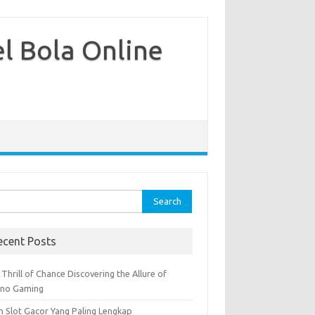
el Bola Online
rch
ecent Posts
Thrill of Chance Discovering the Allure of
ino Gaming
n Slot Gacor Yang Paling Lengkap