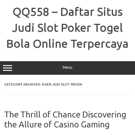
Skip
to
QQ558 – Daftar Situs
content
Judi Slot Poker Togel
Bola Online Terpercaya
Menu
CATEGORY ARCHIVES:
AGEN JUDI SLOT MESIN
The Thrill of Chance Discovering
the Allure of Casino Gaming