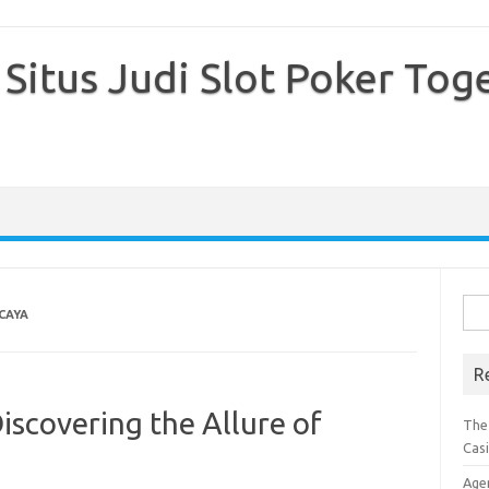
Situs Judi Slot Poker Tog
Sea
CAYA
for:
R
iscovering the Allure of
The 
Cas
Age