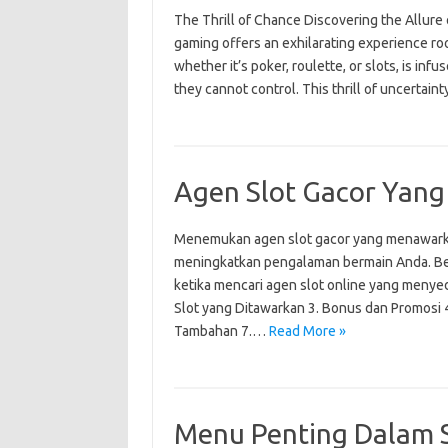
The Thrill of Chance Discovering the Allure
gaming offers an exhilarating experience ro
whether it’s poker, roulette, or slots, is i
they cannot control. This thrill of uncertai
Agen Slot Gacor Yang
Menemukan agen slot gacor yang menawark
meningkatkan pengalaman bermain Anda. Ber
ketika mencari agen slot online yang menyed
Slot yang Ditawarkan 3. Bonus dan Promosi 
Tambahan 7.…
Read More »
Menu Penting Dalam S