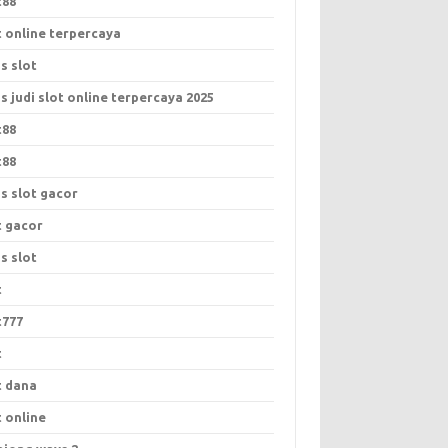
t88
t online terpercaya
us slot
us judi slot online terpercaya 2025
t88
t88
us slot gacor
t gacor
us slot
t
t777
t
t dana
t online