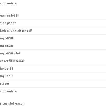
slot online
game slot88
slot gacor
koi365 link alternatif
mpo8080
mpo8080
mpo8080 slot
csbet 潮勝娛樂城
jaguar33
jaguar33
slot88
slot online
situs slot gacor