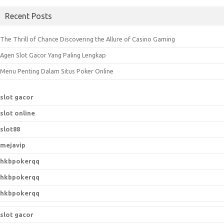
a
Recent Posts
r
c
The Thrill of Chance Discovering the Allure of Casino Gaming
h
Agen Slot Gacor Yang Paling Lengkap
f
o
Menu Penting Dalam Situs Poker Online
r
:
slot gacor
slot online
slot88
mejavip
hkbpokerqq
hkbpokerqq
hkbpokerqq
slot gacor