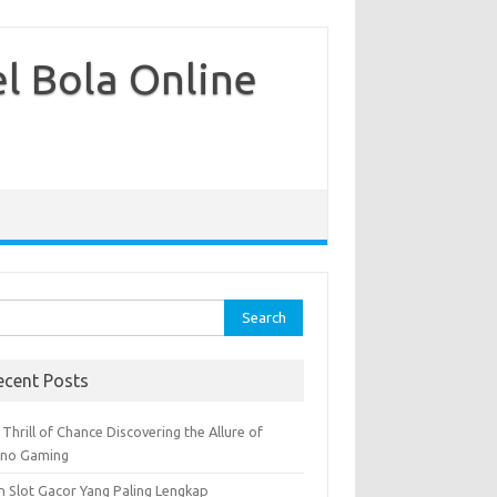
el Bola Online
rch
ecent Posts
Thrill of Chance Discovering the Allure of
ino Gaming
n Slot Gacor Yang Paling Lengkap