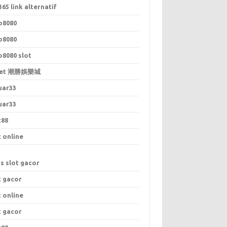
365 link alternatif
o8080
o8080
8080 slot
bet 潮勝娛樂城
uar33
uar33
t88
t online
us slot gacor
t gacor
t online
t gacor