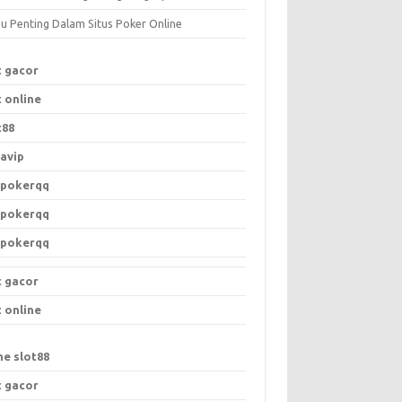
u Penting Dalam Situs Poker Online
t gacor
t online
t88
avip
bpokerqq
bpokerqq
bpokerqq
t gacor
t online
e slot88
t gacor