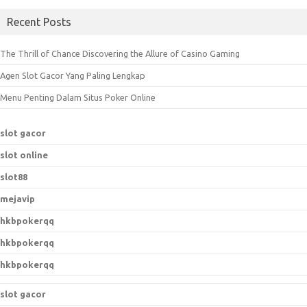
a
Recent Posts
r
c
The Thrill of Chance Discovering the Allure of Casino Gaming
h
Agen Slot Gacor Yang Paling Lengkap
f
o
Menu Penting Dalam Situs Poker Online
r
:
slot gacor
slot online
slot88
mejavip
hkbpokerqq
hkbpokerqq
hkbpokerqq
slot gacor