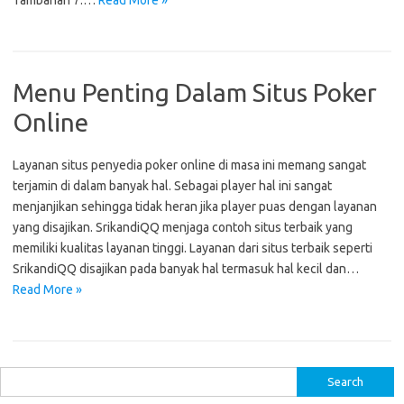
Tambahan 7.…
Read More »
Menu Penting Dalam Situs Poker
Online
Layanan situs penyedia poker online di masa ini memang sangat
terjamin di dalam banyak hal. Sebagai player hal ini sangat
menjanjikan sehingga tidak heran jika player puas dengan layanan
yang disajikan. SrikandiQQ menjaga contoh situs terbaik yang
memiliki kualitas layanan tinggi. Layanan dari situs terbaik seperti
SrikandiQQ disajikan pada banyak hal termasuk hal kecil dan…
Read More »
S
e