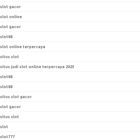
slot gacor
slot online
slot gacor
slot88
slot online terpercaya
situs slot
situs judi slot online terpercaya 2025
slot88
slot88
situs slot gacor
slot gacor
situs slot
slot
slot777