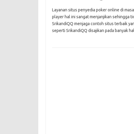
Layanan situs penyedia poker online di masa
player hal ini sangat menjanjikan sehingga t
SrikandiQQ menjaga contoh situs terbaik yang
seperti SrikandiQQ disajikan pada banyak h