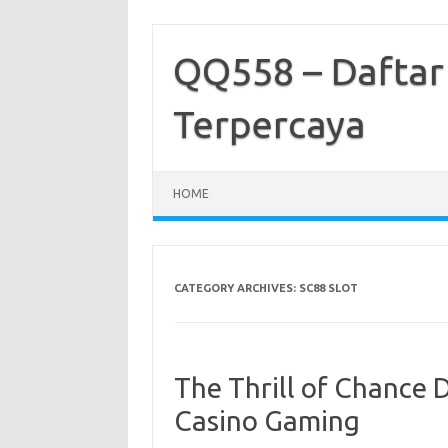
Skip
to
content
QQ558 – Daftar 
Terpercaya
HOME
CATEGORY ARCHIVES:
SC88 SLOT
The Thrill of Chance D
Casino Gaming