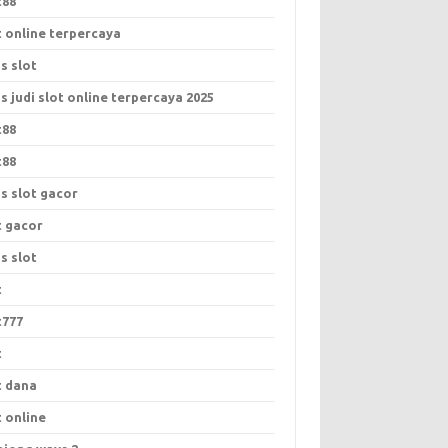
t88
t online terpercaya
us slot
us judi slot online terpercaya 2025
t88
t88
us slot gacor
t gacor
us slot
t
t777
t
t dana
t online