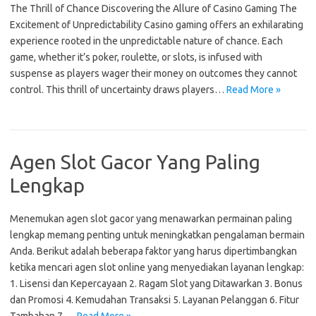
The Thrill of Chance Discovering the Allure of Casino Gaming The
Excitement of Unpredictability Casino gaming offers an exhilarating
experience rooted in the unpredictable nature of chance. Each
game, whether it’s poker, roulette, or slots, is infused with
suspense as players wager their money on outcomes they cannot
control. This thrill of uncertainty draws players…
Read More »
Agen Slot Gacor Yang Paling
Lengkap
Menemukan agen slot gacor yang menawarkan permainan paling
lengkap memang penting untuk meningkatkan pengalaman bermain
Anda. Berikut adalah beberapa faktor yang harus dipertimbangkan
ketika mencari agen slot online yang menyediakan layanan lengkap:
1. Lisensi dan Kepercayaan 2. Ragam Slot yang Ditawarkan 3. Bonus
dan Promosi 4. Kemudahan Transaksi 5. Layanan Pelanggan 6. Fitur